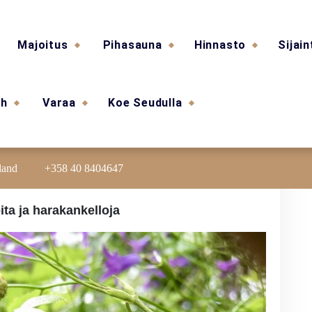
Majoitus
Pihasauna
Hinnasto
Sijain
sh
Varaa
Koe Seudulla
land
+358 40 8404647
ta ja harakankelloja