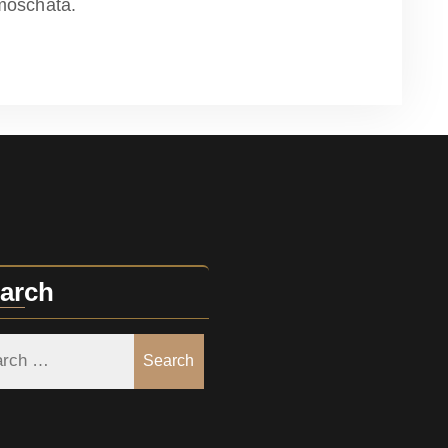
moschata.
arch
Search