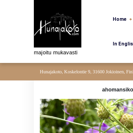
Skip to content
Home
In Engli
majoitu mukavasti
Hunajakoto, Koskelontie 9, 31600 Jokioinen, Fin
ahomansikoi