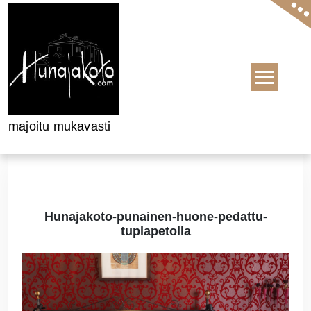
Skip to content
majoitu mukavasti
Hunajakoto-punainen-huone-pedattu-
tuplapetolla