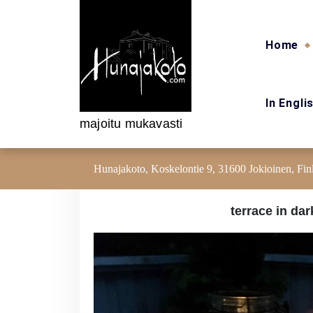
Skip to content
Home
In Engli
majoitu mukavasti
Hunajakoto, Koskelontie 9, 31600 Jokioinen, Fin
terrace in da