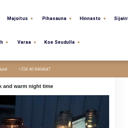
Majoitus
Pihasauna
Hinnasto
Sijain
sh
Varaa
Koe Seudulla
land
+358 40 8404647
rk and warm night time